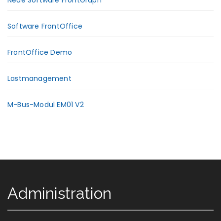
Software FrontOffice
FrontOffice Demo
Lastmanagement
M-Bus-Modul EM01 V2
Administration