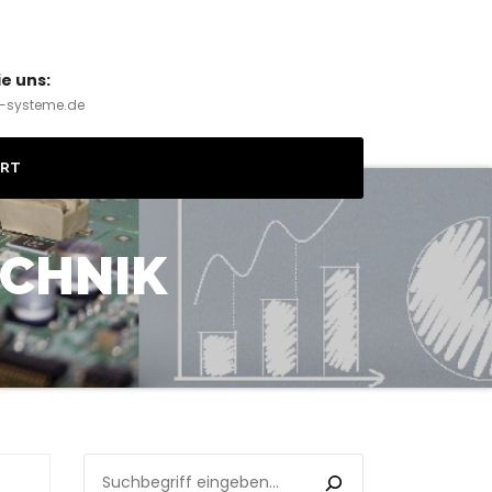
ie uns:
w-systeme.de
HRT
ECHNIK
SUCHEN