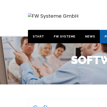
Zum
Inhalt
springen
START
FW SYSTEME
NEWS
P
SOFTW