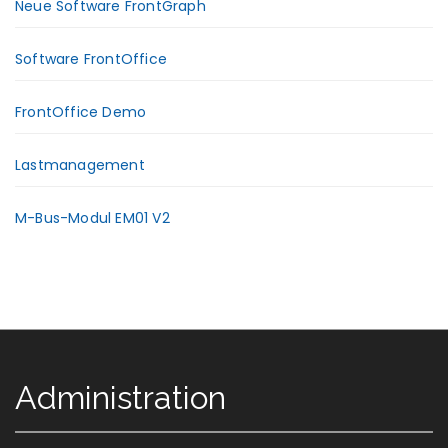
Neue Software FrontGraph
Software FrontOffice
FrontOffice Demo
Lastmanagement
M-Bus-Modul EM01 V2
Administration