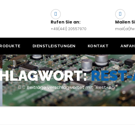
Rufen Sie an:
Mailen S
+49(441) 20557970
mail(at)f
RODUKTE
DIENSTLEISTUNGEN
KONTAKT
ANFA
HLAGWORT:
REST-
Beiträge verschlagwortet mit "Rest-Api"