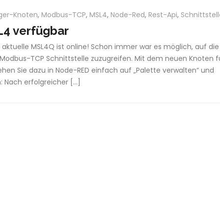
ger-Knoten
,
Modbus-TCP
,
MSL4
,
Node-Red
,
Rest-Api
,
Schnittstel
4 verfügbar
aktuelle MSL4Q ist online! Schon immer war es möglich, auf die
 Modbus-TCP Schnittstelle zuzugreifen. Mit dem neuen Knoten f
ehen Sie dazu in Node-RED einfach auf „Palette verwalten“ und
n: Nach erfolgreicher […]