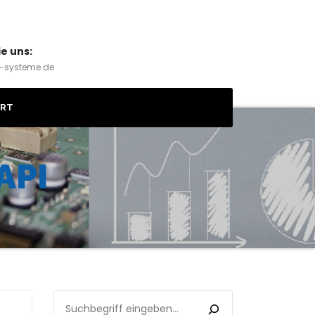
ie uns:
w-systeme.de
HRT
API
SUCHEN