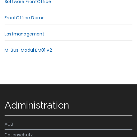
Software FrontOffice
FrontOffice Demo
Lastmanagement
M-Bus-Modul EM01 V2
Administration
AGB
Datenschutz