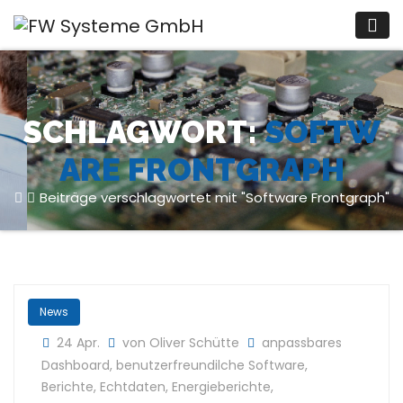
Zum
Inhalt
springen
SCHLAGWORT:
SOFTW
ARE FRONTGRAPH
Beiträge verschlagwortet mit "Software Frontgraph"
News
24 Apr.
von Oliver Schütte
anpassbares
Dashboard
,
benutzerfreundilche Software
,
Berichte
,
Echtdaten
,
Energieberichte
,